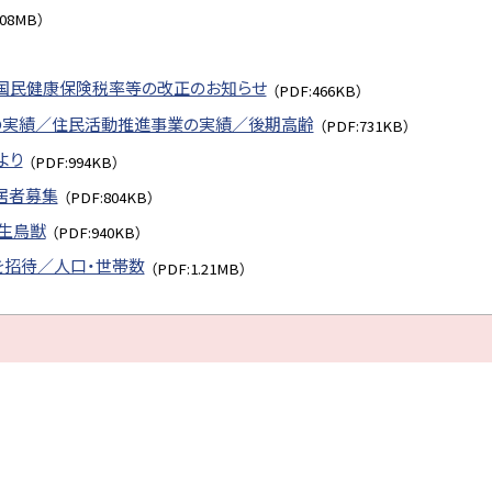
.08MB）
／国民健康保険税率等の改正のお知らせ
（PDF:466KB）
金の実績／住民活動推進事業の実績／後期高齢
（PDF:731KB）
より
（PDF:994KB）
居者募集
（PDF:804KB）
野生鳥獣
（PDF:940KB）
を招待／人口・世帯数
（PDF:1.21MB）