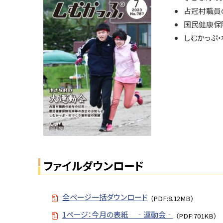
ト
号
占冠村職員
ッ
国民健康保
N
プ
しむかっぷ
o.
へ
7
戻
8
る
7
問
い
合
せ
・
担
ファイルダウンロード
当
窓
口
全ページ一括ダウンロード
（PDF:8.12MB）
1ページ：今月の表紙 ‐運動会‐
（PDF:701KB）