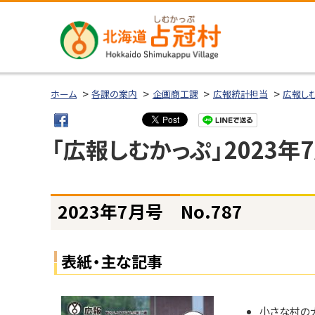
本
本
文
文
へ
へ
メ
戻
北海道占冠
ニ
る
ホーム
各課の案内
企画商工課
広報統計担当
広報し
村
ュ
メ
ー
ニ
「広報しむかっぷ」2023年
へ
ュ
ー
へ
ページ内目次
戻
2023年7月号 No.787
2
る
0
ペ
2
表紙・主な記事
3
ー
年
ジ
7
の
月
小さな村の