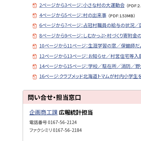
2ページから3ページ：小さな村の大運動会
（PDF:2
4ページから5ページ：村の出来事
（PDF:1.53MB）
6ページから7ページ：占冠村職員の給与の状況
8ページから9ページ：しむかっぷ・村づくり寄附
10ページから11ページ：生涯学習の窓／保健師だ
12ページから13ページ：お知らせ／村営住宅等入
14ページから15ページ：学校／駐在所／消防／
16ページ:クラブメッド北海道トマムが村内小学生
ト
問い合せ・担当窓口
ッ
プ
企画商工課
広報統計担当
に
電話番号
0167-56-2124
戻
ファクシミリ
0167-56-2184
る