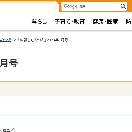
検
検
索
索
暮らし
子育て・教育
健康・医療
防
キ
ー
ワ
むかっぷ
「広報しむかっぷ」2023年7月号
ー
ド
7月号
大運動会