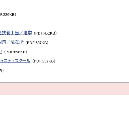
）
F:226KB）
童扶養手当／選挙
（PDF:452KB）
物対策／駐在所
（PDF:687KB）
せ
（PDF:656KB）
ミュニティスクール
（PDF:597KB）
B）