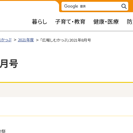
検
検
索
索
暮らし
子育て・教育
健康・医療
防
キ
ー
ワ
むかっぷ
2021年度
「広報しむかっぷ」2021年8月号
ー
ド
8月号
育祭