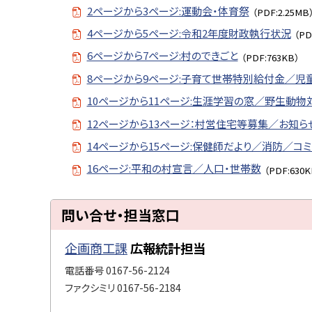
2ページから3ページ:運動会・体育祭
（PDF:2.25MB
4ページから5ページ:令和2年度財政執行状況
（PD
6ページから7ページ:村のできごと
（PDF:763KB）
8ページから9ページ:子育て世帯特別給付金／児
10ページから11ページ:生涯学習の窓／野生動
12ページから13ページ：村営住宅等募集／お知ら
14ページから15ページ:保健師だより／消防／コ
16ページ:平和の村宣言／人口・世帯数
（PDF:630K
ト
問い合せ・担当窓口
ッ
プ
企画商工課
広報統計担当
に
電話番号
0167-56-2124
戻
ファクシミリ
0167-56-2184
る