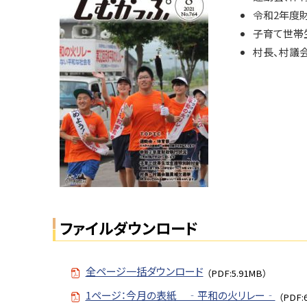
ト
号
令和2年度
ッ
子育て世帯
N
プ
村長、村議
o.
へ
7
戻
6
る
4
問
い
合
せ
・
担
ファイルダウンロード
当
窓
口
全ページ一括ダウンロード
（PDF:5.91MB）
1ページ：今月の表紙 ‐平和の火リレー‐
（PDF: