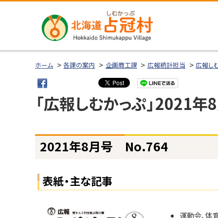
本
本
文
文
へ
へ
メ
戻
北海道占冠
ニ
る
ホーム
各課の案内
企画商工課
広報統計担当
広報し
村
ュ
メ
ー
ニ
「広報しむかっぷ」2021年
へ
ュ
ー
へ
ページ内目次
戻
2021年8月号 No.764
2
る
0
ペ
2
表紙・主な記事
1
ー
年
ジ
8
の
月
運動会、体