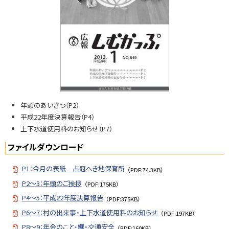
N
o.
6
4
9
問
い
合
年頭のあいさつ（P2）
せ
平成22年度決算報告（P4）
・
上下水道使用料のお知らせ（P7）
担
当
ファイルダウンロード
窓
口
P1：今月の表紙 占冠へき地保育所
（PDF:74.3KB）
P2〜3：年頭のご挨拶
（PDF:175KB）
P4〜5：平成22年度決算報告
（PDF:375KB）
P6〜7：村の出来事・上下水道使用料のお知らせ
（PDF:197KB）
P8〜9：年金のこと・纏・交通安全
（PDF:160KB）