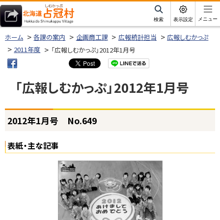
本
文
サ
メニュー
検索
表示設定
イ
北海道占冠村
へ
ト
ホーム
各課の案内
企画商工課
広報統計担当
広報しむかっぷ
内
メ
2011年度
「広報しむかっぷ」2012年1月号
ニ
ュ
「広報しむかっぷ」2012年1月号
ー
へ
ページ内目次
2012年1月号 No.649
2
0
1
表紙・主な記事
2
年
1
月
号