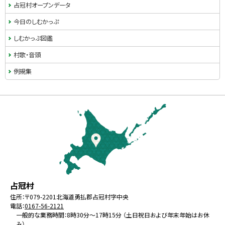
占冠村オープンデータ
今日のしむかっぷ
しむかっぷ図鑑
村歌・音頭
例規集
本
文
へ
戻
る
メ
北
役
占冠村
ニ
海
場
住所：
〒079-2201
北海道勇払郡占冠村字中央
ュ
電話：
0167-56-2121
道
ー
一般的な業務時間：8時30分～17時15分 （土日祝日および年末年始はお休
み）