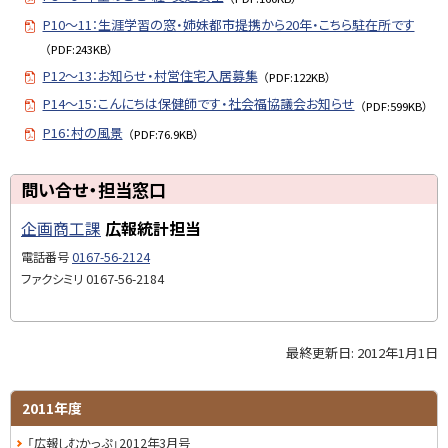
P10〜11：生涯学習の窓・姉妹都市提携から20年・こちら駐在所です
（PDF:243KB）
P12〜13：お知らせ・村営住宅入居募集
（PDF:122KB）
P14〜15：こんにちは保健師です・社会福協議会お知らせ
（PDF:599KB）
P16：村の風景
（PDF:76.9KB）
ト
問い合せ・担当窓口
ッ
企画商工課
広報統計担当
プ
に
電話番号
0167-56-2124
戻
ファクシミリ
0167-56-2184
る
最終更新日:
2012年1月1日
ト
ッ
プ
サ
2011年度
に
イ
「広報しむかっぷ」2012年3月号
戻