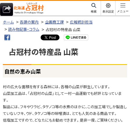
本
文
サ
メニュー
検索
表示設定
イ
北海道占冠村
へ
ト
ホーム
各課の案内
企画商工課
広報統計担当
内
メ
読み物記事・コラム
占冠村の特産品 山菜
ニ
ュ
占冠村の特産品 山菜
ー
へ
ページ内目次
自然の恵み山菜
自
然
の
村の広大な面積を有する森林には、各種の山菜が群生しています。
恵
山菜加工品は、「占冠村の山菜」として一村一品運動でも好評となっていま
み
す。
山
製品には、フキやワラビ、タケノコ等の水煮のほかに、この加工場でしか製造し
菜
ていないフキ、ウド、タケノコ等の味噌漬は、とても人気のある商品です。
低塩加工ですので、どなたにもお勧めできます。是非一度、ご賞味ください。
問