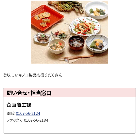
い
合
せ
・
担
当
窓
口
美味しいキノコ製品も盛りだくさん！
ト
問い合せ・担当窓口
ッ
企画商工課
プ
に
電話：
0167-56-2124
戻
ファックス：0167-56-2184
る