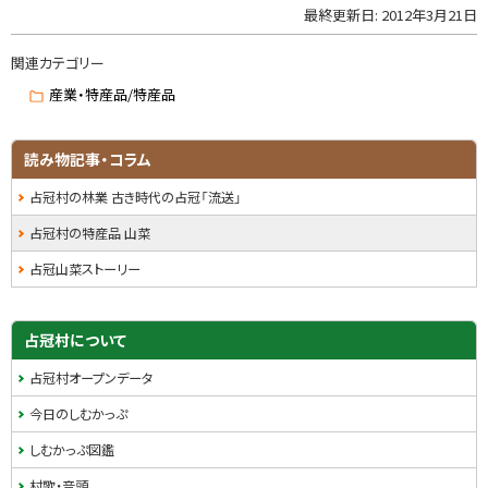
最終更新日:
2012年3月21日
ト
ッ
関連カテゴリー
プ
に
産業・特産品/特産品
戻
る
サ
読み物記事・コラム
イ
占冠村の林業 古き時代の占冠「流送」
ド
占冠村の特産品 山菜
・
占冠山菜ストーリー
メ
ニ
占冠村について
ュ
占冠村オープンデータ
ー
今日のしむかっぷ
しむかっぷ図鑑
村歌・音頭