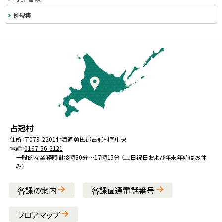
例規集
本
文
へ
戻
る
メ
北
役
占冠村
ニ
海
場
住所：
〒079-2201
北海道勇払郡占冠村字中央
ュ
電話：
0167-56-2121
道
ー
一般的な業務時間：8時30分～17時15分 （土日祝日および年末年始はお休
み）
へ
戻
各課の案内
各課直通電話番号
る
フロアマップ