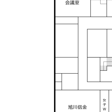
ト
プ
ッ
2
プ
階
へ
フ
戻
ロ
る
ア
マ
ッ
プ
3
階
フ
ロ
ア
マ
ッ
プ