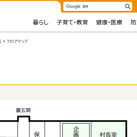
検
検
索
索
暮らし
子育て・教育
健康・医療
防
キ
ー
ワ
口
フロアマップ
ー
ド