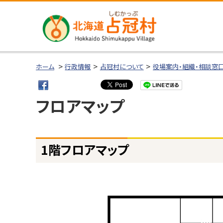
本
本
文
文
へ
へ
メ
戻
北海道占冠
ニ
る
ホーム
行政情報
占冠村について
役場案内・組織・相談窓
村
ュ
メ
ー
ニ
フロアマップ
へ
ュ
ー
へ
ページ内目次
戻
1階フロアマップ
1
る
階
ペ
フ
ロ
ー
ア
ジ
マ
の
ッ