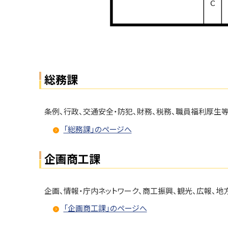
問
い
合
せ
・
総務課
担
当
窓
条例、行政、交通安全・防犯、財務、税務、職員福利厚生
口
「総務課」のページへ
企画商工課
企画、情報・庁内ネットワーク、商工振興、観光、広報、
「企画商工課」のページへ