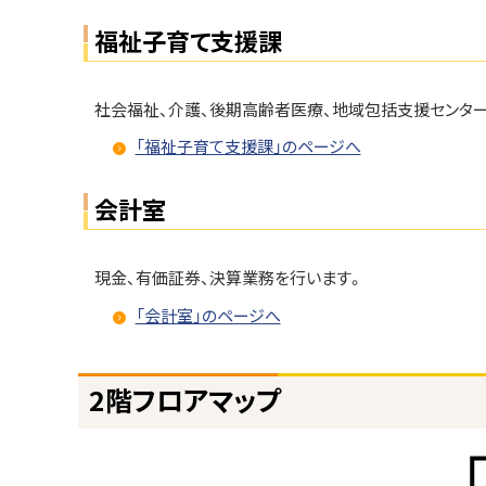
福祉子育て支援課
社会福祉、介護、後期高齢者医療、地域包括支援センタ
「福祉子育て支援課」のページへ
会計室
現金、有価証券、決算業務を行います。
「会計室」のページへ
ト
2階フロアマップ
ッ
プ
に