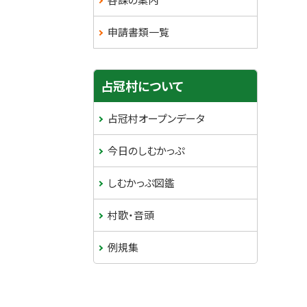
申請書類一覧
サ
占冠村について
イ
占冠村オープンデータ
ド
今日のしむかっぷ
・
しむかっぷ図鑑
メ
村歌・音頭
ニ
例規集
ュ
ー