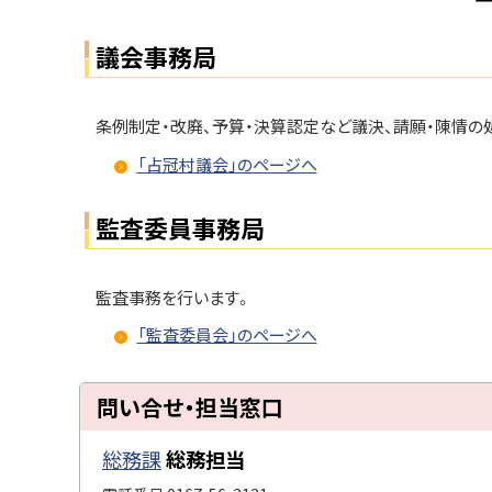
議会事務局
条例制定・改廃、予算・決算認定など議決、請願・陳情の
「占冠村議会」のページへ
監査委員事務局
監査事務を行います。
「監査委員会」のページへ
ト
問い合せ・担当窓口
ッ
プ
総務課
総務担当
に