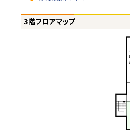
ト
3階フロアマップ
ッ
プ
に
戻
る