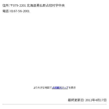
プ
住所：〒079-2201 北海道勇払郡占冠村字中央
に
電話：0167-56-2001
戻
る
より大きな地図で
占冠観光マップ
を表示
最終更新日:
2012年4月17日
ト
ッ