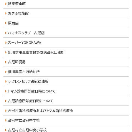
旅亭遊季館
おさふね旅館
原商店
ハマナスクラブ 占冠店
スーパーYOKOKAWA
旭川信用金庫富良野支店占冠出張所
占冠郵便局
横川興産占冠給油所
ホクレンセルフ占冠給油所
トマム診療所診療日時について
占冠診療所診療日時について
占冠村歯科診療所およびトマム歯科診療所
占冠村立占冠中学校
占冠村立占冠中央小学校