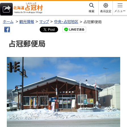
本
文
サ
メニュー
検索
表示設定
イ
北海道占冠村
へ
ト
ホーム
観光情報
マップ
中央・占冠地区
占冠郵便局
内
メ
ニ
占冠郵便局
ュ
ー
ページ内目次
へ
写
真
ギ
ャ
ラ
リ
ー
基
本