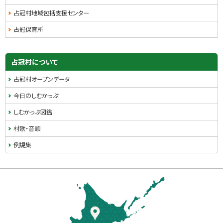
占冠村地域包括支援センター
占冠保育所
サ
占冠村について
イ
占冠村オープンデータ
ド
今日のしむかっぷ
・
しむかっぷ図鑑
メ
村歌・音頭
ニ
例規集
ュ
本
ー
文
へ
戻