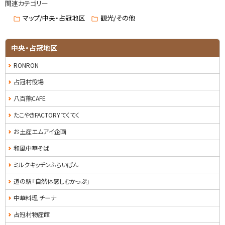
関連カテゴリー
プ
に
マップ/中央・占冠地区
観光/その他
戻
る
中央・占冠地区
RONRON
占冠村役場
八百熊CAFE
たこやきFACTORYてくてく
お土産エムアイ企画
和風中華そば
ミルクキッチンふらいぱん
道の駅「自然体感しむかっぷ」
中華料理 チーナ
占冠村物産館