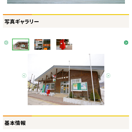
情
報
写真ギャラリー
画
前へ
次へ
像
ス
ラ
イ
ド
前へ
次へ
集
ト
基本情報
ッ